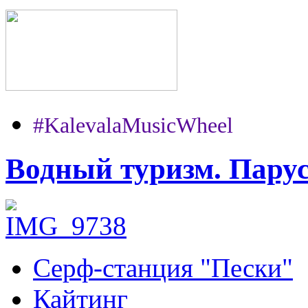
#KalevalaMusicWheel
Водный туризм. Пару
Серф-станция "Пески"
Кайтинг