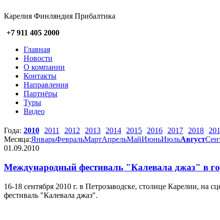
Карелия Финляндия Прибалтика
+7 911 405 2000
Главная
Новости
О компании
Контакты
Направления
Партнёры
Туры
Видео
Года:
2010
2011
2012
2013
2014
2015
2016
2017
2018
20
Месяца:
Январь
Февраль
Март
Апрель
Май
Июнь
Июль
Август
Сен
01.09.2010
Международный фестиваль "Калевала джаз" в го
16-18 сентября 2010 г. в Петрозаводске, столице Карелии, на
фестиваль "Калевала джаз".